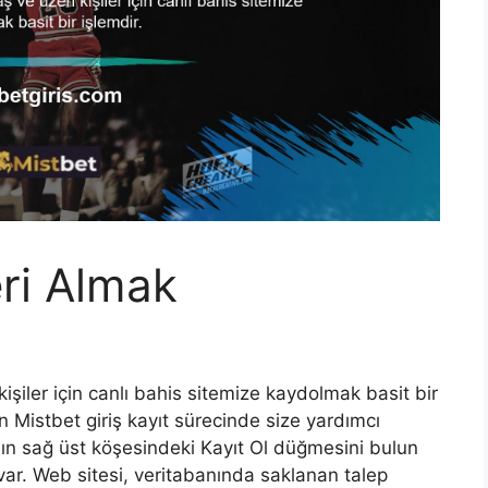
eri Almak
işiler için canlı bahis sitemize kaydolmak basit bir
n Mistbet giriş kayıt sürecinde size yardımcı
nın sağ üst köşesindeki Kayıt Ol düğmesini bulun
 var. Web sitesi, veritabanında saklanan talep