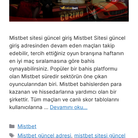
Mistbet sitesi güncel giriş Mistbet Sitesi güncel
giriş adresinden devam eden maçları takip
edebilir, tercih ettiğiniz oyun branşına haftanın
en iyi maç sıralamasına göre bahis
oynayabilirsiniz. Popüler bir bahis platformu
olan Mistbet süredir sektörün öne çıkan
oyuncularından biri. Mistbet bahislerden para
kazanan ve hissedarlarına yardımcı olan bir
şirkettir. Tüm maçları ve canlı skor tablolarını
kullanıcılarına …
Devamını oku…
Kategoriler
Mistbet
Etiketler
Mistbet güncel adresi
,
mistbet sitesi güncel