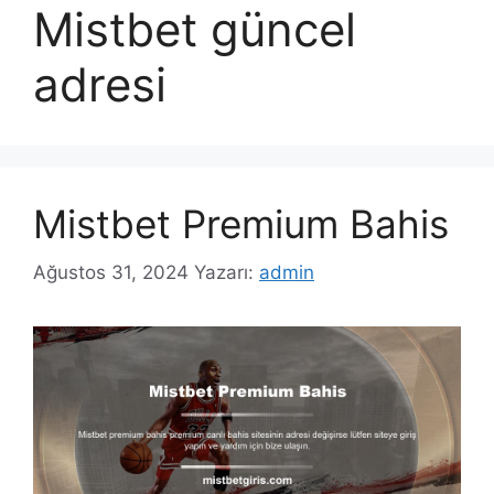
Mistbet güncel
adresi
Mistbet Premium Bahis
Ağustos 31, 2024
Yazarı:
admin