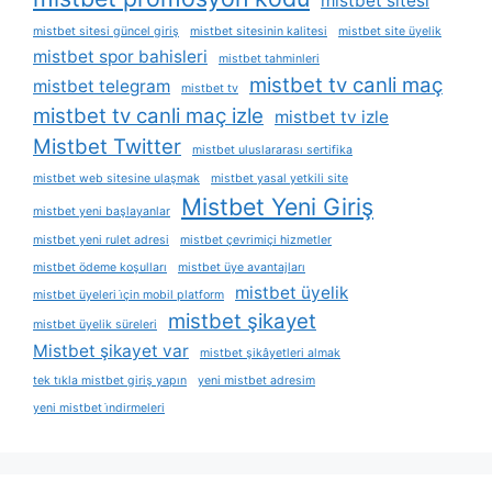
mistbet sitesi
mistbet sitesi güncel giriş
mistbet sitesinin kalitesi
mistbet site üyelik
mistbet spor bahisleri
mistbet tahminleri
mistbet tv canli maç
mistbet telegram
mistbet tv
mistbet tv canli maç izle
mistbet tv izle
Mistbet Twitter
mistbet uluslararası sertifika
mistbet web sitesine ulaşmak
mistbet yasal yetkili site
Mistbet Yeni Giriş
mistbet yeni başlayanlar
mistbet yeni rulet adresi
mistbet çevrimiçi hizmetler
mistbet ödeme koşulları
mistbet üye avantajları
mistbet üyelik
mistbet üyeleri i̇çin mobil platform
mistbet şikayet
mistbet üyelik süreleri
Mistbet şikayet var
mistbet şikâyetleri almak
tek tıkla mistbet giriş yapın
yeni mistbet adresim
yeni mistbet i̇ndirmeleri