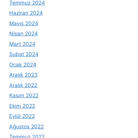
Temmuz 2024
Haziran 2024
Mayıs 2024
Nisan 2024
Mart 2024
Şubat 2024
Ocak 2024
Aralık 2023
Aralık 2022
Kasım 2022
Ekim 2022
Eylül 2022
Ağustos 2022
Temmuz 2022