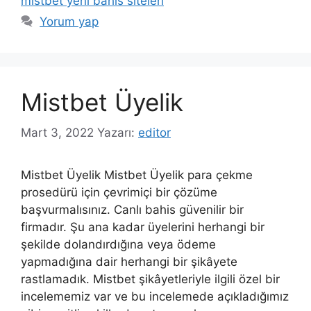
mistbet yeni bahis siteleri
Yorum yap
Mistbet Üyelik
Mart 3, 2022
Yazarı:
editor
Mistbet Üyelik Mistbet Üyelik para çekme
prosedürü için çevrimiçi bir çözüme
başvurmalısınız. Canlı bahis güvenilir bir
firmadır. Şu ana kadar üyelerini herhangi bir
şekilde dolandırdığına veya ödeme
yapmadığına dair herhangi bir şikâyete
rastlamadık. Mistbet şikâyetleriyle ilgili özel bir
incelememiz var ve bu incelemede açıkladığımız