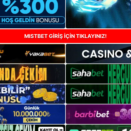
MISTBET GİRİŞ İÇİN TIKLAYINIZ!