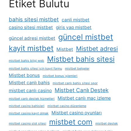
Etiket Bulutu
bahis sitesi mistbet
canli mistbet
casino sitesi mistbet
giris yap mistbet
güncel mistbet
güncel adresi mistbet
kayit mistbet
Mistbet adresi
Mistbet
Mistbet bahis sitesi
mistbet bahis bilgi web
mistbet bahis sitesi i̇çin kayıt formu
mistbet belgeler
Mistbet bonus
mistbet bonus i̇şlemleri
Mistbet canlı bahis
mistbet canlı bahis sitesi spor
Mistbet Canlı Destek
mistbet canlı casino
Mistbet canlı maç izleme
mistbet canlı destek hizmetleri
mistbet casino bahisleri
mistbet casino düzenleme
Mistbet casino oyunları
mistbet casino kayıt olmak
mistbet com
mistbet casino slot sitesi
mistbet destek