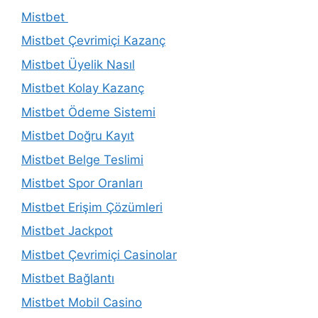
Mistbet
Mistbet Çevrimiçi Kazanç
Mistbet Üyelik Nasıl
Mistbet Kolay Kazanç
Mistbet Ödeme Sistemi
Mistbet Doğru Kayıt
Mistbet Belge Teslimi
Mistbet Spor Oranları
Mistbet Erişim Çözümleri
Mistbet Jackpot
Mistbet Çevrimiçi Casinolar
Mistbet Bağlantı
Mistbet Mobil Casino