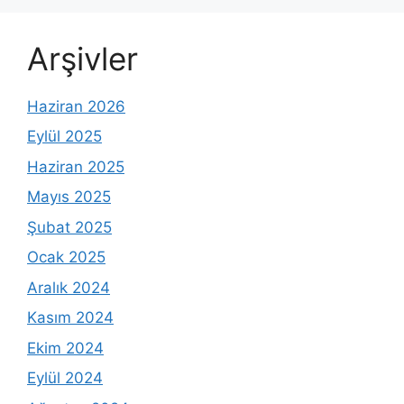
Arşivler
Haziran 2026
Eylül 2025
Haziran 2025
Mayıs 2025
Şubat 2025
Ocak 2025
Aralık 2024
Kasım 2024
Ekim 2024
Eylül 2024