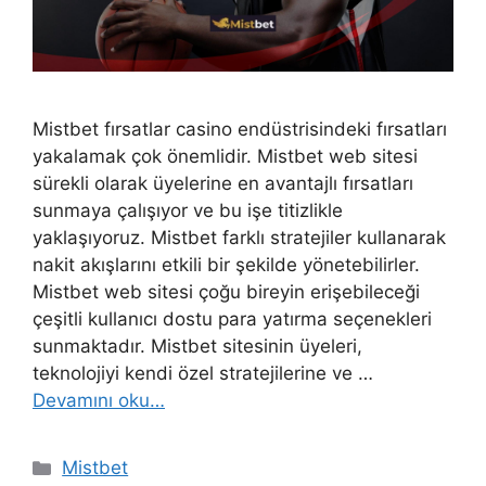
Mistbet fırsatlar casino endüstrisindeki fırsatları
yakalamak çok önemlidir. Mistbet web sitesi
sürekli olarak üyelerine en avantajlı fırsatları
sunmaya çalışıyor ve bu işe titizlikle
yaklaşıyoruz. Mistbet farklı stratejiler kullanarak
nakit akışlarını etkili bir şekilde yönetebilirler.
Mistbet web sitesi çoğu bireyin erişebileceği
çeşitli kullanıcı dostu para yatırma seçenekleri
sunmaktadır. Mistbet sitesinin üyeleri,
teknolojiyi kendi özel stratejilerine ve …
Devamını oku…
Kategoriler
Mistbet