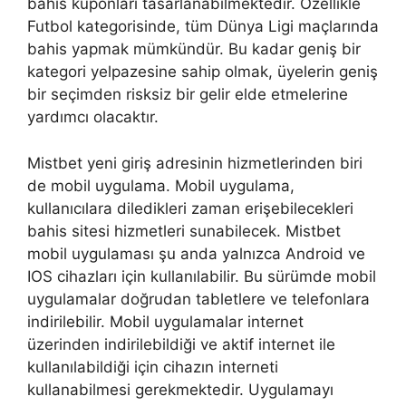
bahis kuponları tasarlanabilmektedir. Özellikle
Futbol kategorisinde, tüm Dünya Ligi maçlarında
bahis yapmak mümkündür. Bu kadar geniş bir
kategori yelpazesine sahip olmak, üyelerin geniş
bir seçimden risksiz bir gelir elde etmelerine
yardımcı olacaktır.
Mistbet yeni giriş adresinin hizmetlerinden biri
de mobil uygulama. Mobil uygulama,
kullanıcılara diledikleri zaman erişebilecekleri
bahis sitesi hizmetleri sunabilecek. Mistbet
mobil uygulaması şu anda yalnızca Android ve
IOS cihazları için kullanılabilir. Bu sürümde mobil
uygulamalar doğrudan tabletlere ve telefonlara
indirilebilir. Mobil uygulamalar internet
üzerinden indirilebildiği ve aktif internet ile
kullanılabildiği için cihazın interneti
kullanabilmesi gerekmektedir. Uygulamayı