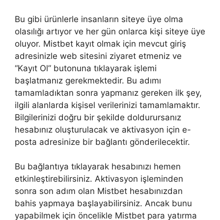
Bu gibi ürünlerle insanların siteye üye olma
olasılığı artıyor ve her gün onlarca kişi siteye üye
oluyor. Mistbet kayıt olmak için mevcut giriş
adresinizle web sitesini ziyaret etmeniz ve
“Kayıt Ol” butonuna tıklayarak işlemi
başlatmanız gerekmektedir. Bu adımı
tamamladıktan sonra yapmanız gereken ilk şey,
ilgili alanlarda kişisel verilerinizi tamamlamaktır.
Bilgilerinizi doğru bir şekilde doldurursanız
hesabınız oluşturulacak ve aktivasyon için e-
posta adresinize bir bağlantı gönderilecektir.
Bu bağlantıya tıklayarak hesabınızı hemen
etkinleştirebilirsiniz. Aktivasyon işleminden
sonra son adım olan Mistbet hesabınızdan
bahis yapmaya başlayabilirsiniz. Ancak bunu
yapabilmek için öncelikle Mistbet para yatırma