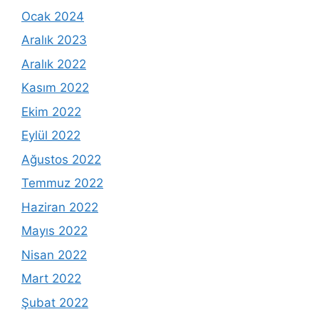
Ocak 2024
Aralık 2023
Aralık 2022
Kasım 2022
Ekim 2022
Eylül 2022
Ağustos 2022
Temmuz 2022
Haziran 2022
Mayıs 2022
Nisan 2022
Mart 2022
Şubat 2022