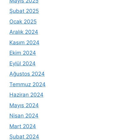
Mayıs 2025
Şubat 2025
Ocak 2025
Aralık 2024
Kasım 2024
Ekim 2024
Eylül 2024
Ağustos 2024
Temmuz 2024
Haziran 2024
Mayıs 2024
Nisan 2024
Mart 2024
Şubat 2024