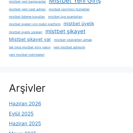
Mistbet Yeni Giriş
mistbet yeni başlayanlar
mistbet yeni rulet adresi
mistbet çevrimiçi hizmetler
mistbet ödeme koşulları
mistbet üye avantajları
mistbet üyelik
mistbet üyeleri i̇çin mobil platform
mistbet şikayet
mistbet üyelik süreleri
Mistbet şikayet var
mistbet şikâyetleri almak
tek tıkla mistbet giriş yapın
yeni mistbet adresim
yeni mistbet i̇ndirmeleri
Arşivler
Haziran 2026
Eylül 2025
Haziran 2025