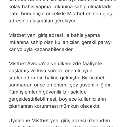
kolay bahis yapma imkanına sahip olmaktadır.
Tabii bunun için öncelikle Mistbet en son giriş
adresine ulaşmaları gerekiyor.
Mistbet yeni giriş adresi ile bahis yapma
imkanına sahip olan kullanıcılar, gerekli parayı
kar yoluyla kazanabilecekler.
Mistbet Avrupa’da ve ülkemizde faaliyete
başlamış ve kısa sürede önemli oyun
sitelerinden biri haline gelmiştir. Bir hizmet
sunmadan önce en önemli şey güvenilirliğidir.
Tüm işlemlerin güvenilir bir şekilde
gerçekleştirilebilmesi, böylece kullanıcıların
çıkarlarının korunması mümkün olacaktır.
Üyelerine Mistbet yeni giriş adresi üzerinden