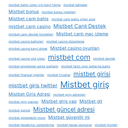
mistbet bahis sitesi i̇çin kayıt formu
mistbet belgeler
Mistbet bonus
mistbet bonus i̇şlemleri
Mistbet canlı bahis
mistbet canlı bahis sitesi spor
Mistbet Canlı Destek
mistbet canlı casino
Mistbet canlı maç izleme
mistbet canlı destek hizmetleri
mistbet casino bahisleri
mistbet casino düzenleme
Mistbet casino oyunları
mistbet casino kayıt olmak
mistbet com
mistbet casino slot sitesi
mistbet destek
mistbet engellenen adres bağlantı
mistbet farklı spor dallarına bahis
mistbet girisi
mistbet finansal i̇şlemler
mistbet fırsatlar
Mistbet giriş
mistbet giris twitter
Mistbet Giriş Adresi
mistbet giriş adresleri
Mistbet giriş yap
Mistbet git
mistbet giriş maçları
Mistbet güncel adresi
mistbet güncel
Mistbet güvenilir mi
mistbet güvenebilir misin
mistbet hesabınızı sonlandırma
mistbet hesap oluşturun
mistbet hizmeti