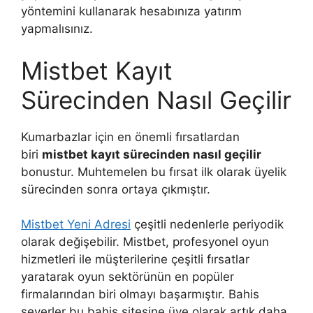
yöntemini kullanarak hesabınıza yatırım
yapmalısınız.
Mistbet Kayıt
Sürecinden Nasıl Geçilir
Kumarbazlar için en önemli fırsatlardan
biri
mistbet kayıt sürecinden nasıl geçilir
bonustur. Muhtemelen bu fırsat ilk olarak üyelik
sürecinden sonra ortaya çıkmıştır.
Mistbet Yeni Adresi
çeşitli nedenlerle periyodik
olarak değişebilir. Mistbet, profesyonel oyun
hizmetleri ile müşterilerine çeşitli fırsatlar
yaratarak oyun sektörünün en popüler
firmalarından biri olmayı başarmıştır. Bahis
severler bu bahis sitesine üye olarak artık daha