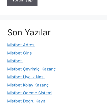
Son Yazılar
Mistbet Adresi
Mistbet Giriş
Mistbet
Mistbet Çevrimiçi Kazanç
Mistbet Üyelik Nasıl
Mistbet Kolay Kazanç
Mistbet Ödeme Sistemi
Mistbet Doğru Kayıt