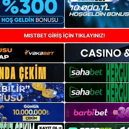
MISTBET GİRİŞ İÇİN TIKLAYINIZ!