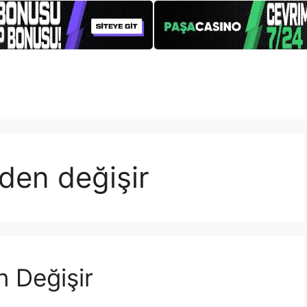
den değişir
 Değişir