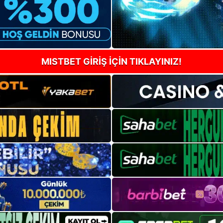
MISTBET GİRİŞ İÇİN TIKLAYINIZ!