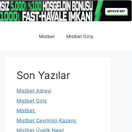
Mistbet
Mistbet Giriş
Son Yazılar
Mistbet Adresi
Mistbet Giriş
Mistbet
Mistbet Çevrimiçi Kazanç
Mistbet Üyelik Nasıl