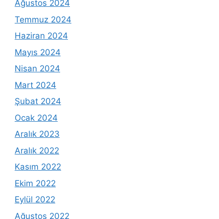
Ağustos 2024
Temmuz 2024
Haziran 2024
Mayıs 2024
Nisan 2024
Mart 2024
Şubat 2024
Ocak 2024
Aralık 2023
Aralık 2022
Kasım 2022
Ekim 2022
Eylül 2022
Ağustos 2022