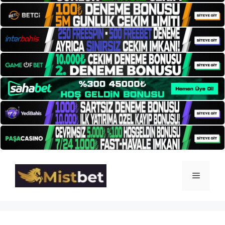
İçeriğe
atla
Menü