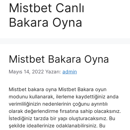
Mistbet Canlı
Bakara Oyna
Mistbet Bakara Oyna
Mayıs 14, 2022
Yazarı:
admin
Mistbet bakara oyna Mistbet Bakara oyun
modunu kullanarak, ilerleme kaydettiğiniz anda
verimliliğinizin nedenlerinin çoğunu ayrıntılı
olarak değerlendirme fırsatına sahip olacaksınız.
İstediğiniz tarzda bir yapı oluşturacaksınız. Bu
şekilde ideallerinize odaklanabilirsiniz. Bu