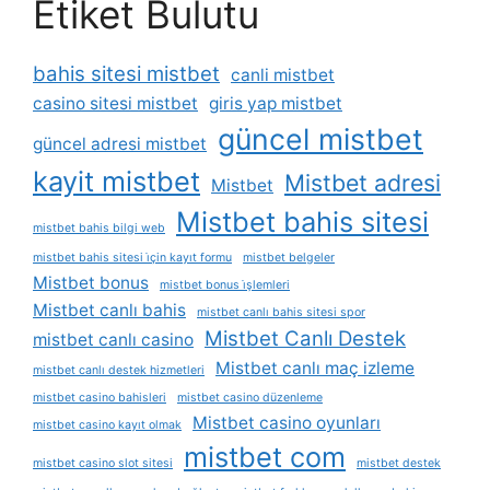
Etiket Bulutu
bahis sitesi mistbet
canli mistbet
casino sitesi mistbet
giris yap mistbet
güncel mistbet
güncel adresi mistbet
kayit mistbet
Mistbet adresi
Mistbet
Mistbet bahis sitesi
mistbet bahis bilgi web
mistbet bahis sitesi i̇çin kayıt formu
mistbet belgeler
Mistbet bonus
mistbet bonus i̇şlemleri
Mistbet canlı bahis
mistbet canlı bahis sitesi spor
Mistbet Canlı Destek
mistbet canlı casino
Mistbet canlı maç izleme
mistbet canlı destek hizmetleri
mistbet casino bahisleri
mistbet casino düzenleme
Mistbet casino oyunları
mistbet casino kayıt olmak
mistbet com
mistbet casino slot sitesi
mistbet destek