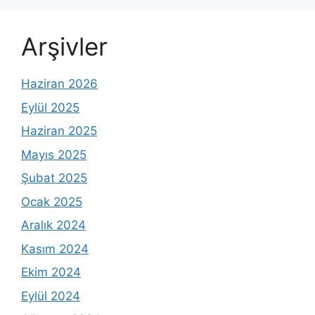
Arşivler
Haziran 2026
Eylül 2025
Haziran 2025
Mayıs 2025
Şubat 2025
Ocak 2025
Aralık 2024
Kasım 2024
Ekim 2024
Eylül 2024