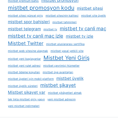
mistbet promosyon
mistbet premium bahis
mistbet promosyon kodu
mistbet sitesi
mistbet sitesi güncel giriş
mistbet sitesinin kalitesi
mistbet site üyelik
mistbet spor bahisleri
mistbet tahminleri
mistbet tv canli maç
mistbet telegram
mistbet tv
mistbet tv canli maç izle
mistbet tv izle
Mistbet Twitter
mistbet uluslararası sertifika
mistbet web sitesine ulaşmak
mistbet yasal yetkili site
Mistbet Yeni Giriş
mistbet yeni başlayanlar
mistbet yeni rulet adresi
mistbet çevrimiçi hizmetler
mistbet ödeme koşulları
mistbet üye avantajları
mistbet üyelik
mistbet üyeleri i̇çin mobil platform
mistbet şikayet
mistbet üyelik süreleri
Mistbet şikayet var
mistbet şikâyetleri almak
tek tıkla mistbet giriş yapın
yeni mistbet adresim
yeni mistbet i̇ndirmeleri