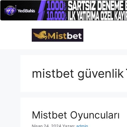
İçeriğe
atla
mistbet güvenlik i
Mistbet Oyuncuları
Nisan 24, 2024
Yazarı:
admin