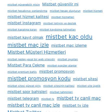
Mistbet güvenilir mi
mistbet güvenebilir misin
mistbet hesabınızı sonlandırma
mistbet hesap oluşturun
mistbet hizmeti
mistbet hizmet kalitesi
mistbet hizmetleri
mistbet instagram
mistbet i̇letişim ve destek
mistbet kapatma kararı
mistbet kaydolma talimatları
mistbet kaç oldu
mistbet kayıt olmak
mistbet maç izle
mistbet maç izleme
Mistbet Müşteri Hizmetleri
mistbet neden yasal bir web sitesidir
mistbet oyunları
Mistbet Para Çekme
mistbet popüler alanlar
mistbet promosyon
mistbet premium bahis
mistbet promosyon kodu
mistbet sitesi
mistbet sitesi güncel giriş
mistbet sitesinin kalitesi
mistbet site üyelik
mistbet spor bahisleri
mistbet tahminleri
mistbet tv canli maç
mistbet telegram
mistbet tv
mistbet tv canli maç izle
mistbet tv izle