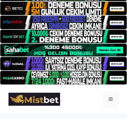
İçeriğe
atla
Menü