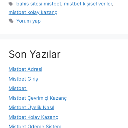
Etiketler
bahis sitesi mistbet
,
mistbet kişisel veriler
,
mistbet kolay kazanç
Yorum yap
Son Yazılar
Mistbet Adresi
Mistbet Giriş
Mistbet
Mistbet Çevrimiçi Kazanç
Mistbet Üyelik Nasıl
Mistbet Kolay Kazanç
Mistbet Ödeme Sistemi