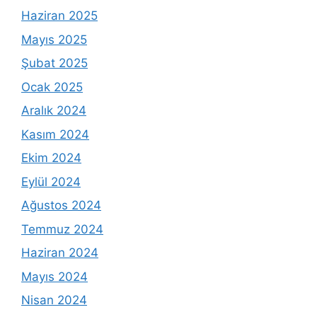
Haziran 2025
Mayıs 2025
Şubat 2025
Ocak 2025
Aralık 2024
Kasım 2024
Ekim 2024
Eylül 2024
Ağustos 2024
Temmuz 2024
Haziran 2024
Mayıs 2024
Nisan 2024